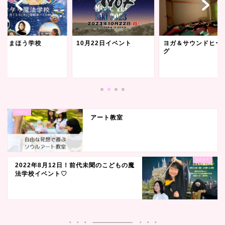
タリまほう学校
10月22日イベント
ヨガ＆サウンドヒー
グ
アート教室
2022年8月12日！前代未聞のこどもの魔
法学校イベント♡